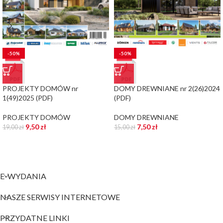
-50%
-50%
PROJEKTY DOMÓW nr
DOMY DREWNIANE nr 2(26)2024
1(49)2025 (PDF)
(PDF)
PROJEKTY DOMÓW
DOMY DREWNIANE
9,50
zł
7,50
zł
19,00
zł
15,00
zł
E-WYDANIA
NASZE SERWISY INTERNETOWE
PRZYDATNE LINKI