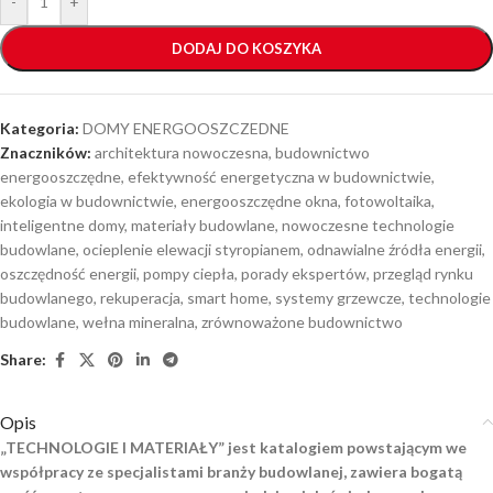
-
+
DODAJ DO KOSZYKA
Kategoria:
DOMY ENERGOOSZCZEDNE
Znaczników:
architektura nowoczesna
,
budownictwo
energooszczędne
,
efektywność energetyczna w budownictwie
,
ekologia w budownictwie
,
energooszczędne okna
,
fotowoltaika
,
inteligentne domy
,
materiały budowlane
,
nowoczesne technologie
budowlane
,
ocieplenie elewacji styropianem
,
odnawialne źródła energii
,
oszczędność energii
,
pompy ciepła
,
porady ekspertów
,
przegląd rynku
budowlanego
,
rekuperacja
,
smart home
,
systemy grzewcze
,
technologie
budowlane
,
wełna mineralna
,
zrównoważone budownictwo
Share:
Opis
„TECHNOLOGIE I MATERIAŁY” jest katalogiem powstającym we
współpracy ze specjalistami branży budowlanej, zawiera bogatą