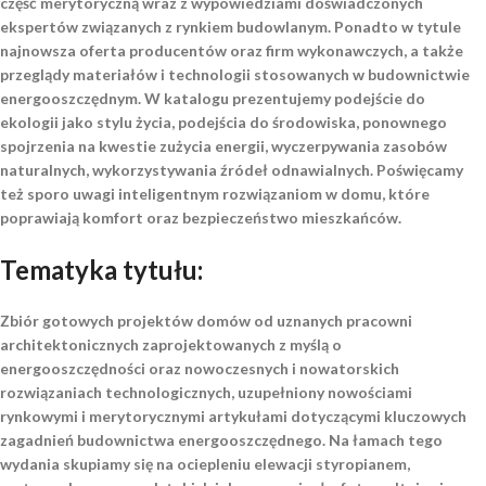
część merytoryczną wraz z wypowiedziami doświadczonych
ekspertów związanych z rynkiem budowlanym. Ponadto w tytule
najnowsza oferta producentów oraz firm wykonawczych, a także
przeglądy materiałów i technologii stosowanych w budownictwie
energooszczędnym. W katalogu prezentujemy podejście do
ekologii jako stylu życia, podejścia do środowiska, ponownego
spojrzenia na kwestie zużycia energii, wyczerpywania zasobów
naturalnych, wykorzystywania źródeł odnawialnych. Poświęcamy
też sporo uwagi inteligentnym rozwiązaniom w domu, które
poprawiają komfort oraz bezpieczeństwo mieszkańców.
Tematyka tytułu:
Zbiór gotowych projektów domów od uznanych pracowni
architektonicznych zaprojektowanych z myślą o
energooszczędności oraz nowoczesnych i nowatorskich
rozwiązaniach technologicznych, uzupełniony nowościami
rynkowymi i merytorycznymi artykułami dotyczącymi kluczowych
zagadnień budownictwa energooszczędnego. Na łamach tego
wydania skupiamy się na ociepleniu elewacji styropianem,