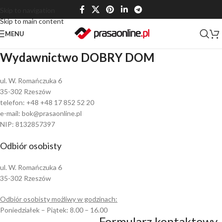
Skip to navigation
Skip to main content
MENU
Wydawnictwo DOBRY DOM
ul. W. Romańczuka 6
35-302 Rzeszów
telefon: +48 +48 17 852 52 20
e-mail: bok@prasaonline.pl
NIP: 8132857397
Odbiór osobisty
ul. W. Romańczuka 6
35-302 Rzeszów
Odbiór osobisty możliwy w godzinach:
Poniedziałek – Piątek: 8.00 – 16.00
Formularz kontaktowy