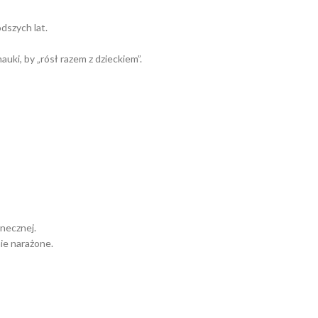
szych lat.
uki, by „rósł razem z dzieckiem”.
necznej.
nie narażone.