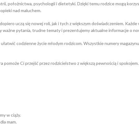
atrii, położnictwa, psychologii i dietetyki. Dzięki temu rodzice mogą kor
 opieki nad maluchem.
dopiero uczą się nowej roli, jak i tych z większym doświadczeniem. Każd
zamy ważne pytania, trudne tematy i prezentujemy aktualne informacje o 
gą ułatwić codzienne życie młodym rodzicom. Wszystkie numery magazynu 
óra pomoże Ci przejść przez rodzicielstwo z większą pewnością i spokojem.
y w ciąży.
 dla mam.