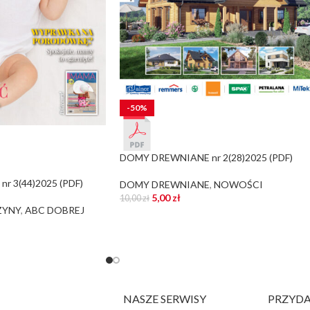
-50%
DOMY DREWNIANE nr 2(28)2025 (PDF)
r 3(44)2025 (PDF)
DOMY DREWNIANE
,
NOWOŚCI
5,00
zł
10,00
zł
ZYNY
,
ABC DOBREJ
NASZE SERWISY
PRZYDA