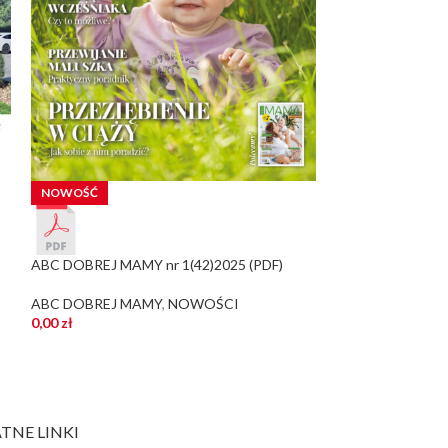
ABC DOBREJ MAM
NOWOŚĆ
ABC DOBREJ M
0,00
zł
ABC DOBREJ MAMY nr 1(42)2025 (PDF)
ABC DOBREJ MAMY
,
NOWOŚCI
0,00
zł
TNE LINKI