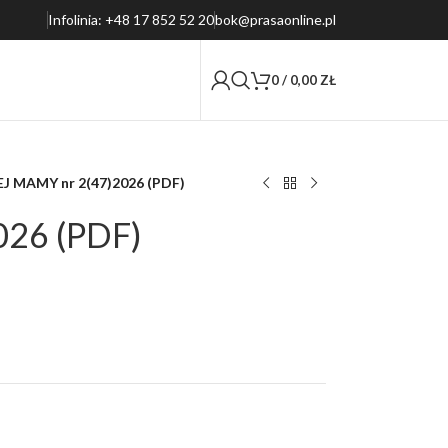
Infolinia: +48 17 852 52 20
bok@prasaonline.pl
0
/
0,00
ZŁ
J MAMY nr 2(47)2026 (PDF)
26 (PDF)