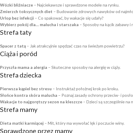
Wózki bliźniacze
– Najciekawsze i sprawdzone modele na rynku.
Zmierzch toksycznych diet
– Budowanie zdrowych nawyków od najmłod
Urlop bez infekcji
– Co spakować, by wakacje się udały?
Wybierz pokój dla… malucha i starszaka
– Sposoby na kącik zabawy i na
Strefa taty
Spacer z tatą
– Jak atrakcyjnie spędzać czas na świeżym powietrzu?
Ciąża i poród
Przyszła mama a alergia
– Skuteczne sposoby na alergię w ciąży.
Strefa dziecka
Pierwsza kąpiel bez stresu
– Instruktaż położnej krok po kroku.
Słońce kontra skóra malucha
– Poznaj zasady ochrony przeciw- i posło
Wakacje to najgorętszy sezon na kleszcze
– Dzieci są szczególnie na 
Strefa mamy
Dieta matki karmiącej
– Mit, który ma wywołać lęk i poczucie winy.
Sprawdzone przez mamy