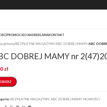
ŚCI
PROMOCJE
O NAS
REKLAMA
KONTAKT
na główna
/
BEZPŁATNE MAGAZYNY
/
ABC DOBREJ MAMY
/
ABC DOBRE
BC DOBREJ MAMY nr 2(47)20
00
zł
OBIERZ
gorie:
BEZPŁATNE MAGAZYNY
,
ABC DOBREJ MAMY
,
NOWOŚCI