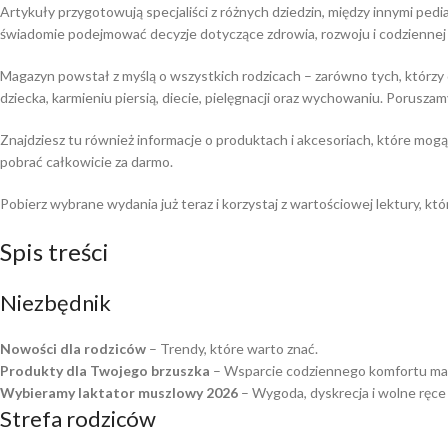
Artykuły przygotowują specjaliści z różnych dziedzin, między innymi pedi
świadomie podejmować decyzje dotyczące zdrowia, rozwoju i codziennej
Magazyn powstał z myślą o wszystkich rodzicach – zarówno tych, którzy 
dziecka, karmieniu piersią, diecie, pielęgnacji oraz wychowaniu. Porus
Znajdziesz tu również informacje o produktach i akcesoriach, które mo
pobrać całkowicie za darmo.
Pobierz wybrane wydania już teraz i korzystaj z wartościowej lektury, kt
Spis treści
Niezbędnik
Nowości dla rodziców
– Trendy, które warto znać.
Produkty dla Twojego brzuszka
– Wsparcie codziennego komfortu mam
Wybieramy laktator muszlowy 2026
– Wygoda, dyskrecja i wolne ręce
Strefa rodziców