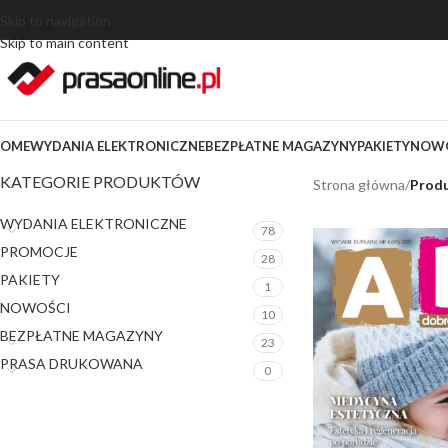
Skip to navigation
Skip to main content
OME
WYDANIA ELEKTRONICZNE
BEZPŁATNE MAGAZYNY
PAKIETY
NOWO
KATEGORIE PRODUKTÓW
Strona główna
/
Produ
WYDANIA ELEKTRONICZNE
78
PROMOCJE
28
PAKIETY
1
NOWOŚCI
10
BEZPŁATNE MAGAZYNY
23
PRASA DRUKOWANA
0