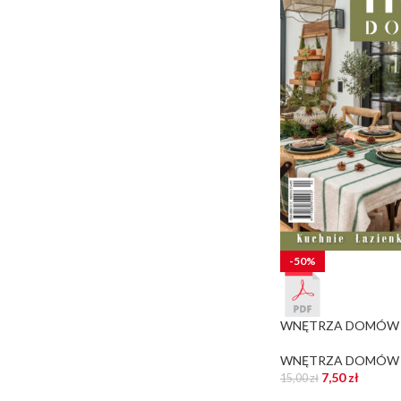
-50%
WNĘTRZA DOMÓW nr 
WNĘTRZA DOMÓW
7,50
zł
15,00
zł