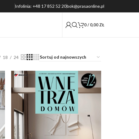
Infolinia: +48 17 852 52 20
bok@prasaonline.pl
0
/
0,00
ZŁ
18
24