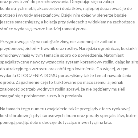
oraz przestrzeń do przechowywania. Decydując się na zakup
konkretnych mebli, akcesoriów i dodatków, najlepiej dopasować je do
potrzeb i wygody mieszkańców. Dzięki nim obiad w plenerze będzie
jeszcze smaczniejszy, a kolacja przy świecach z widokiem na zachodzące
słońce wyda się jeszcze bardziej romantyczna.
Przygotowując się na nadejście zimy, nie zapomnijcie zadbać o
przydomową zieleń – trawnik oraz rośliny. Narzędzia ogrodnicze, kosiarki i
dmuchawy mają w tym temacie sporo do powiedzenia. Natomiast
specjalistyczne nawozy wzmocnią system korzeniowy roślin, dając im siłę
do atrakcyjnego wzrostu oraz obfitego kwitnienia. Co więcej, w tym
wydaniu OTOCZENIA DOMU poruszyliśmy także temat nawadniania
ogrodu. Zagadnienie często traktowane po macoszemu, a jednak
znajomość potrzeb wodnych roślin sprawi, że nie będziemy musieli
zmagać się z problemem suszy lub przelania.
Na łamach tego numeru znajdziecie także przeglądy oferty rynkowej
kostki brukowej i płyt tarasowych, bram oraz porady specjalistów, które
pomogą podjąć dobre decyzje dotyczące inwestycji na lata.