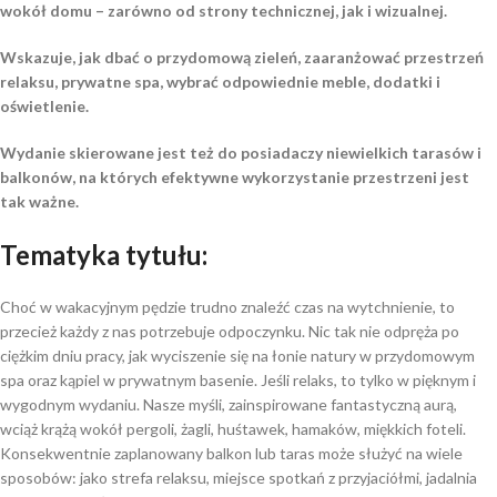
wokół domu – zarówno od strony technicznej, jak i wizualnej.
Wskazuje, jak dbać o przydomową zieleń, zaaranżować przestrzeń
relaksu, prywatne spa, wybrać odpowiednie meble, dodatki i
oświetlenie.
Wydanie skierowane jest też do posiadaczy niewielkich tarasów i
balkonów, na których efektywne wykorzystanie przestrzeni jest
tak ważne.
Tematyka tytułu:
Choć w wakacyjnym pędzie trudno znaleźć czas na wytchnienie, to
przecież każdy z nas potrzebuje odpoczynku. Nic tak nie odpręża po
ciężkim dniu pracy, jak wyciszenie się na łonie natury w przydomowym
spa oraz kąpiel w prywatnym basenie. Jeśli relaks, to tylko w pięknym i
wygodnym wydaniu. Nasze myśli, zainspirowane fantastyczną aurą,
wciąż krążą wokół pergoli, żagli, huśtawek, hamaków, miękkich foteli.
Konsekwentnie zaplanowany balkon lub taras może służyć na wiele
sposobów: jako strefa relaksu, miejsce spotkań z przyjaciółmi, jadalnia