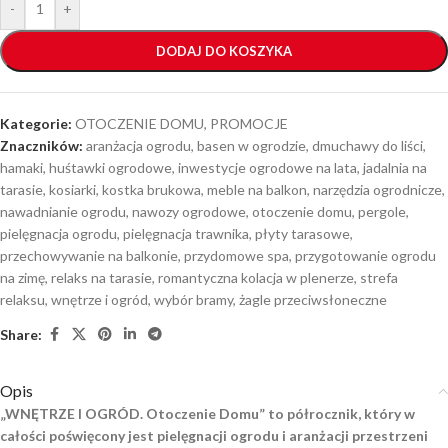
-
+
DODAJ DO KOSZYKA
Kategorie:
OTOCZENIE DOMU
,
PROMOCJE
Znaczników:
aranżacja ogrodu
,
basen w ogrodzie
,
dmuchawy do liści
,
hamaki
,
huśtawki ogrodowe
,
inwestycje ogrodowe na lata
,
jadalnia na
tarasie
,
kosiarki
,
kostka brukowa
,
meble na balkon
,
narzędzia ogrodnicze
,
nawadnianie ogrodu
,
nawozy ogrodowe
,
otoczenie domu
,
pergole
,
pielęgnacja ogrodu
,
pielęgnacja trawnika
,
płyty tarasowe
,
przechowywanie na balkonie
,
przydomowe spa
,
przygotowanie ogrodu
na zimę
,
relaks na tarasie
,
romantyczna kolacja w plenerze
,
strefa
relaksu
,
wnętrze i ogród
,
wybór bramy
,
żagle przeciwsłoneczne
Share:
Opis
„WNĘTRZE I OGRÓD. Otoczenie Domu” to półrocznik, który w
całości poświęcony jest pielęgnacji ogrodu i aranżacji przestrzeni