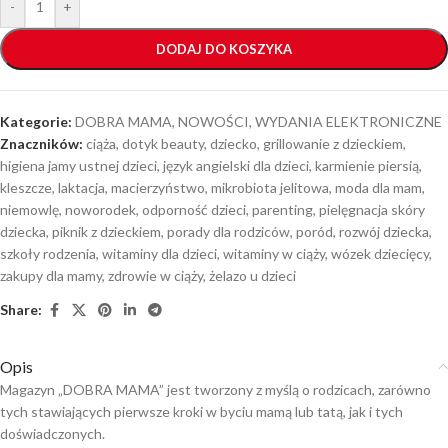
-
+
DODAJ DO KOSZYKA
Kategorie:
DOBRA MAMA
,
NOWOŚCI
,
WYDANIA ELEKTRONICZNE
Znaczników:
ciąża
,
dotyk beauty
,
dziecko
,
grillowanie z dzieckiem
,
higiena jamy ustnej dzieci
,
język angielski dla dzieci
,
karmienie piersią
,
kleszcze
,
laktacja
,
macierzyństwo
,
mikrobiota jelitowa
,
moda dla mam
,
niemowlę
,
noworodek
,
odporność dzieci
,
parenting
,
pielęgnacja skóry
dziecka
,
piknik z dzieckiem
,
porady dla rodziców
,
poród
,
rozwój dziecka
,
szkoły rodzenia
,
witaminy dla dzieci
,
witaminy w ciąży
,
wózek dziecięcy
,
zakupy dla mamy
,
zdrowie w ciąży
,
żelazo u dzieci
Share:
Opis
Magazyn „DOBRA MAMA” jest tworzony z myślą o rodzicach, zarówno
tych stawiających pierwsze kroki w byciu mamą lub tatą, jak i tych
doświadczonych.