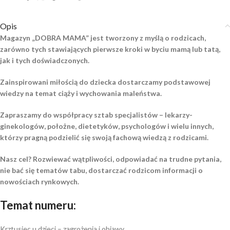
Opis
Magazyn „DOBRA MAMA” jest tworzony z myślą o rodzicach,
zarówno tych stawiających pierwsze kroki w byciu mamą lub tatą,
jak i tych doświadczonych.
Zainspirowani miłością do dziecka dostarczamy podstawowej
wiedzy na temat ciąży i wychowania maleństwa.
Zapraszamy do współpracy sztab specjalistów – lekarzy-
ginekologów, położne, dietetyków, psychologów i wielu innych,
którzy pragną podzielić się swoją fachową wiedzą z rodzicami.
Nasz cel? Rozwiewać wątpliwości, odpowiadać na trudne pytania,
nie bać się tematów tabu, dostarczać rodzicom informacji o
nowościach rynkowych.
Temat numeru:
Krztusiec u dzieci – zagrożenia i objawy