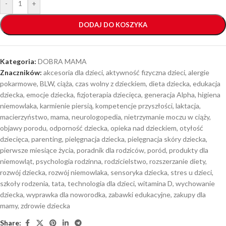
-
+
DODAJ DO KOSZYKA
Kategoria:
DOBRA MAMA
Znaczników:
akcesoria dla dzieci
,
aktywność fizyczna dzieci
,
alergie
pokarmowe
,
BLW
,
ciąża
,
czas wolny z dzieckiem
,
dieta dziecka
,
edukacja
dziecka
,
emocje dziecka
,
fizjoterapia dziecięca
,
generacja Alpha
,
higiena
niemowlaka
,
karmienie piersią
,
kompetencje przyszłości
,
laktacja
,
macierzyństwo
,
mama
,
neurologopedia
,
nietrzymanie moczu w ciąży
,
objawy porodu
,
odporność dziecka
,
opieka nad dzieckiem
,
otyłość
dziecięca
,
parenting
,
pielęgnacja dziecka
,
pielęgnacja skóry dziecka
,
pierwsze miesiące życia
,
poradnik dla rodziców
,
poród
,
produkty dla
niemowląt
,
psychologia rodzinna
,
rodzicielstwo
,
rozszerzanie diety
,
rozwój dziecka
,
rozwój niemowlaka
,
sensoryka dziecka
,
stres u dzieci
,
szkoły rodzenia
,
tata
,
technologia dla dzieci
,
witamina D
,
wychowanie
dziecka
,
wyprawka dla noworodka
,
zabawki edukacyjne
,
zakupy dla
mamy
,
zdrowie dziecka
Share: