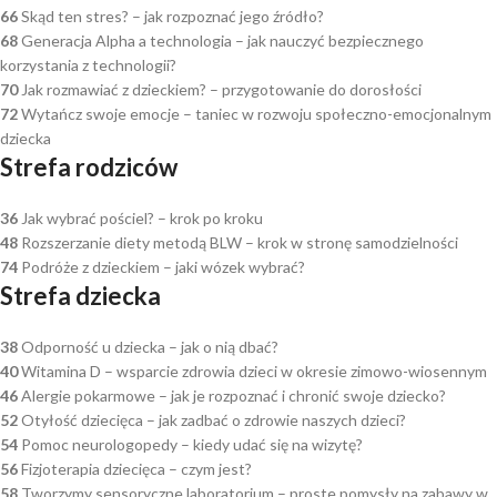
66
Skąd ten stres? – jak rozpoznać jego źródło?
68
Generacja Alpha a technologia – jak nauczyć bezpiecznego
korzystania z technologii?
70
Jak rozmawiać z dzieckiem? – przygotowanie do dorosłości
72
Wytańcz swoje emocje – taniec w rozwoju społeczno-emocjonalnym
dziecka
Strefa rodziców
36
Jak wybrać pościel? – krok po kroku
48
Rozszerzanie diety metodą BLW – krok w stronę samodzielności
74
Podróże z dzieckiem – jaki wózek wybrać?
Strefa dziecka
38
Odporność u dziecka – jak o nią dbać?
40
Witamina D – wsparcie zdrowia dzieci w okresie zimowo-wiosennym
46
Alergie pokarmowe – jak je rozpoznać i chronić swoje dziecko?
52
Otyłość dziecięca – jak zadbać o zdrowie naszych dzieci?
54
Pomoc neurologopedy – kiedy udać się na wizytę?
56
Fizjoterapia dziecięca – czym jest?
58
Tworzymy sensoryczne laboratorium – proste pomysły na zabawy w